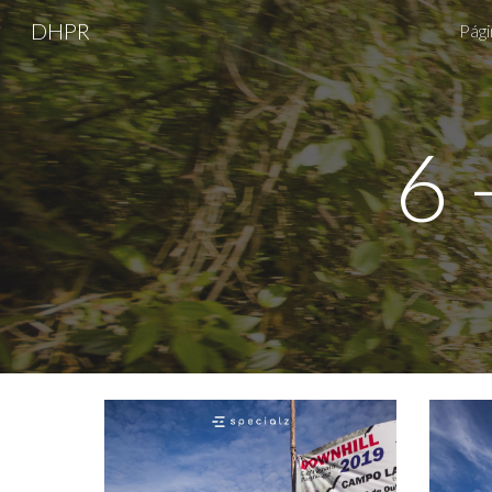
DHPR
Págin
Sk
6 