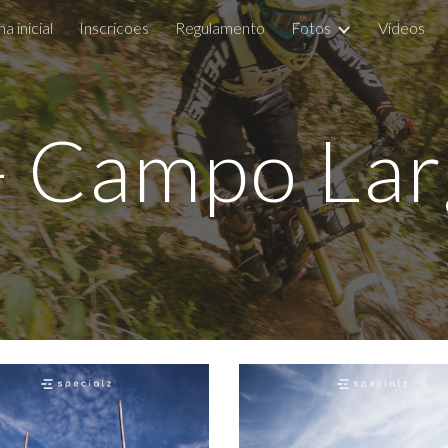
a inicial
Inscricoes
Regulamento
Fotos
Vídeos
ip to main content
Skip to navigat
- Campo La